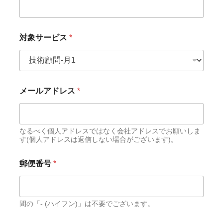
対象サービス
*
住
メールアドレス
*
所
郵
便
番
号
なるべく個人アドレスではなく会社アドレスでお願いしま
す(個人アドレスは返信しない場合がございます)。
お
申
し
郵便番号
*
込
み
間の「- (ハイフン)」は不要でございます。